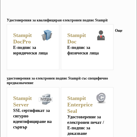
Удостоверения за квалифициран електронен подпис Stampit
Още
Stampit
Stampit
DocPro
Doc
Е-подпис за
Е-подпис за
юридически лица
физически лица
удостоверения за електронен подпис Stampit със специфично
предназначение
Stampit
Stampit
Server
Enterprice
Seal
SSL сертификат за
сигурно
Удостоверение за
идентифициране на
електронен печат /
сървър
Е-подпис за
доказване