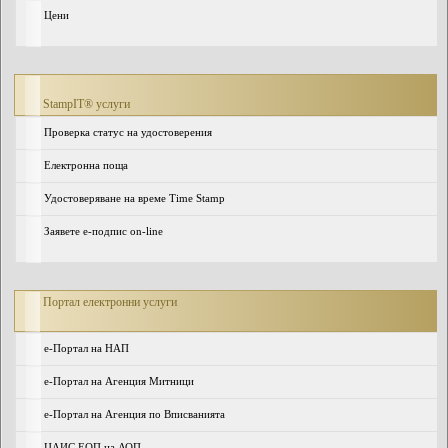
Цени
StampIT® услуги
Проверка статус на удостоверения
Електронна поща
Удостоверяване на време Time Stamp
Заявете е-подпис on-line
Портал електронни услуги
e-Портал на НАП
е-Портал на Агенция Митници
е-Портал на Агенция по Вписванията
ЦАИС ЕОП на АОП