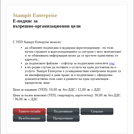
Stampit Enterprise
Е-подпис за
вътрешно-организационни цели
С УЕП Stampit Enterprise можете:
да обменяте подписана и кодирана кореспонденция - по този
начин страните в кореспонденцията са сигурни с кого контактуват
и че обменяната информация може да се прочете единствено от
адресата.;
да подписвате файлове - софтуер за подписване изтеглете
тук
;
в по-редки случаи да ползвате е-услуги на един доставчик на е-
услуги. Stampit Enterprise е усъвършенстван електронен подпис (а
не квалифициран) и дава право за е-подписване с официална
доказателствена сила само в рамките на една организация -
юридическо лице.
Цена за издаване (УЕП): 10,00 лв. без ДДС / 12,00 лв. с ДДС
Цена за пълен комплект (УЕП, смарткарта, карточетец): 30,00 лв. без ДДС
/ 36,00 лв. с ДДС
Заявете онлайн
Подновяване
Спиране
Възобновяване
Прекратяване