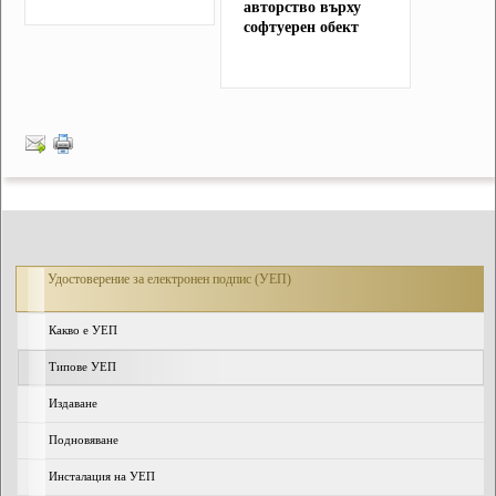
авторство върху
софтуерен обект
Удостоверение за електронен подпис (УЕП)
Какво е УЕП
Типове УЕП
Издаване
Подновяване
Инсталация на УЕП