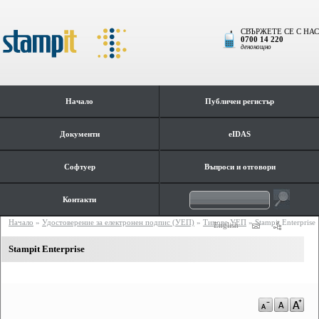
СВЪРЖЕТЕ СЕ С НАС
0700 14 220
денонощно
Начало
Публичен регистър
Документи
eIDAS
Софтуер
Въпроси и отговори
Контакти
Начало
»
Удостоверение за електронен подпис (УЕП)
»
Типове УЕП
»
Stampit Enterprise
English
Stampit Enterprise
a-
a
a+