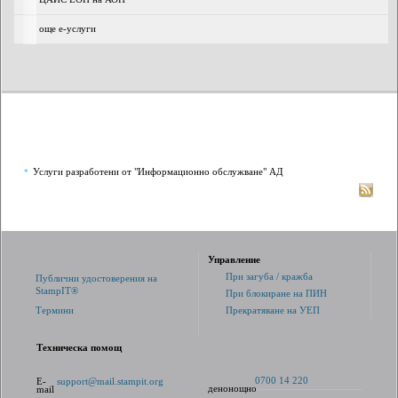
още е-услуги
Услуги разработени от "Информационно обслужване" АД
*
Управление
При загуба / кражба
Публични удостоверения на
StampIT®
При блокиране на ПИН
Термини
Прекратяване на УЕП
Техническа помощ
0700 14 220
E-
support@mail.stampit.org
денонощно
mail