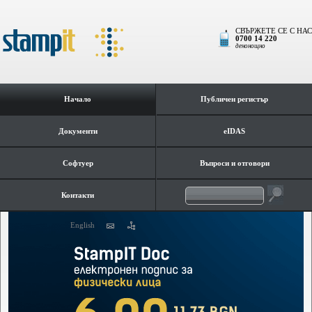
СВЪРЖЕТЕ СЕ С НАС
0700 14 220
денонощно
Начало
Публичен регистър
Документи
eIDAS
Софтуер
Въпроси и отговори
Контакти
English