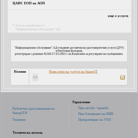
ЦАИС ЕОП на АОП
още е-услуги
Услуги разработени от
*
"Информационно обслужване" АД
"Информационно обслужване" АД е първият доставчик на удостоверителни услуги (ДУУ)
в Република България,
регистриран с решение №260/27.03.2003 г. на Комисията за регулиране на съобщенията.
Новини
Нови цени на услуги на StampIT
Управление
При загуба / кражба
Публични удостоверения на
StampIT®
При блокиране на ПИН
Термини
Прекратяване на УЕП
Техническа помощ